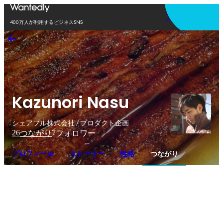
アプリを使う
400万人が利用するビジネスSNS
Kazunori Nasu
シェアフル株式会社 / プロダクト企画
26
7
つながり
フォロワー
プロフィール
ストーリー
性格
つながり