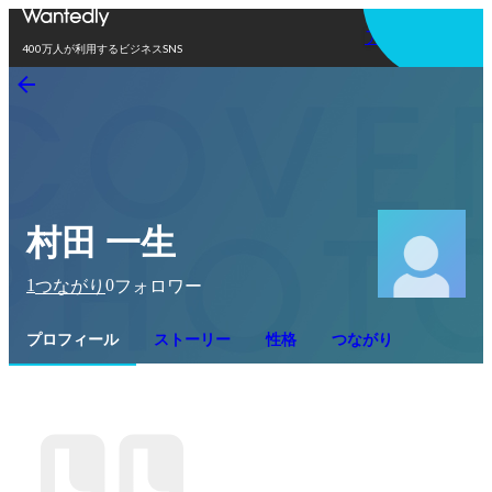
アプリを使う
400万人が利用するビジネスSNS
村田 一生
1
0
つながり
フォロワー
プロフィール
ストーリー
性格
つながり