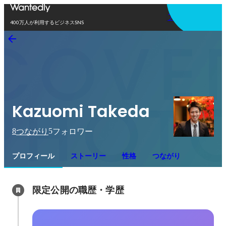
アプリを使う
400万人が利用するビジネスSNS
Kazuomi Takeda
8
5
つながり
フォロワー
プロフィール
ストーリー
性格
つながり
限定公開の職歴・学歴