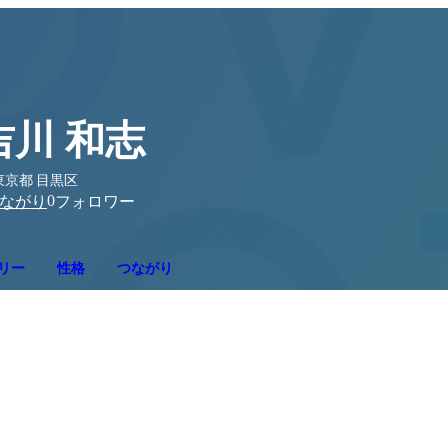
吉川 和志
東京都 目黒区
0
ながり
フォロワー
リー
性格
つながり