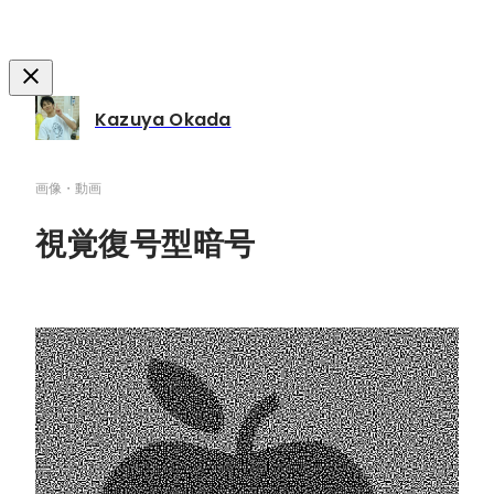
Kazuya Okada
画像・動画
視覚復号型暗号