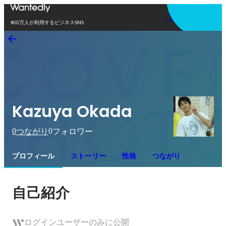
アプリを使う
400万人が利用するビジネスSNS
Kazuya Okada
0
0
つながり
フォロワー
プロフィール
ストーリー
性格
つながり
自己紹介
ログインユーザーのみに公開