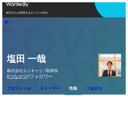
アプリを使う
400万人が利用するビジネスSNS
塩田 一哉
株式会社エニキャリ / 取締役
0
0
つながり
フォロワー
プロフィール
ストーリー
性格
つながり