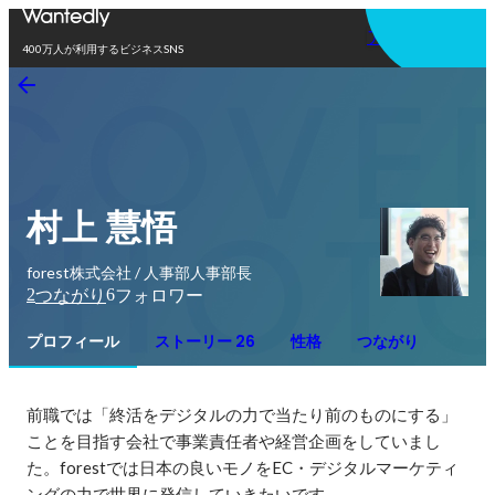
アプリを使う
400万人が利用するビジネスSNS
村上 慧悟
forest株式会社 / 人事部人事部長
2
6
つながり
フォロワー
プロフィール
ストーリー 26
性格
つながり
前職では「終活をデジタルの力で当たり前のものにする」
ことを目指す会社で事業責任者や経営企画をしていまし
た。forestでは日本の良いモノをEC・デジタルマーケティ
ングの力で世界に発信していきたいです。
