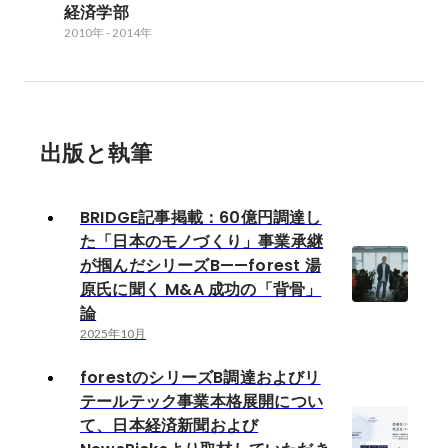
経済学部
2010年
-
2014年
出版と執筆
BRIDGE記事掲載：60億円調達し
た「日本のモノづくり」事業承継
が掴んだシリーズB——forest 湯
原氏に聞く M&A 成功の「背骨」
論
2025年10月
forestのシリーズB調達およびリ
テールテック事業本格展開につい
て、日本経済新聞および