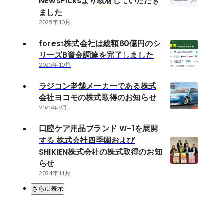
NewsPicksより取材していただき
ました
2025年10月
forest株式会社は総額60億円のシ
リーズB資金調達を完了しました
2025年10月
ラジコン老舗メーカーである株式
会社ヨコモの株式取得のお知らせ
2025年9月
口腔ケア用品ブランド W-1を展開
する 株式会社四季園および
SHIKIEN株式会社の株式取得のお知
らせ
2024年11月
さらに表示