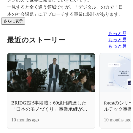
一見すると全く違う領域ですが、「デジタル」の力で「日
本の社会課題」にアプローチする事業に関心があります。
さらに表示
もっと見る
最近のストーリー
もっと見る
もっと見る
BRIDGE記事掲載：60億円調達した
forestの
「日本のモノづくり」事業承継が掴
ルテック事業
んだシリーズB——forest 湯原氏に聞
本経済新聞およ
10 months ago
10 months ago
く M&A 成功の「背骨」論
していただき