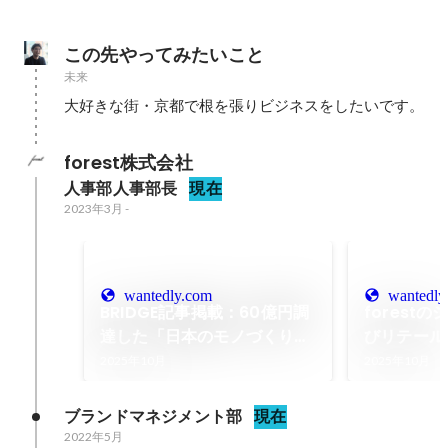
この先やってみたいこと
未来
大好きな街・京都で根を張りビジネスをしたいです。
forest株式会社
人事部人事部長
現在
2023年3月
-
wantedly.com
wantedly
BRIDGE記事掲載：60億円調
forest
達した「日本のモノづくり」
びリテール
事業承継が掴んだシリーズB
開について
2025年10月
2025年10月
——forest 湯原氏に聞く
よびNews
M&A 成功の「背骨」論
ていただき
ブランドマネジメント部
現在
2022年5月