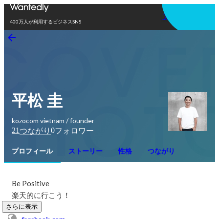
アプリを使う
400万人が利用するビジネスSNS
平松 圭
kozocom vietnam / founder
21
0
つながり
フォロワー
プロフィール
ストーリー
性格
つながり
Be Positive

楽天的に行こう！
さらに表示