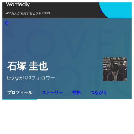
アプリを使う
400万人が利用するビジネスSNS
石塚 圭也
0
0
つながり
フォロワー
プロフィール
ストーリー
性格
つながり