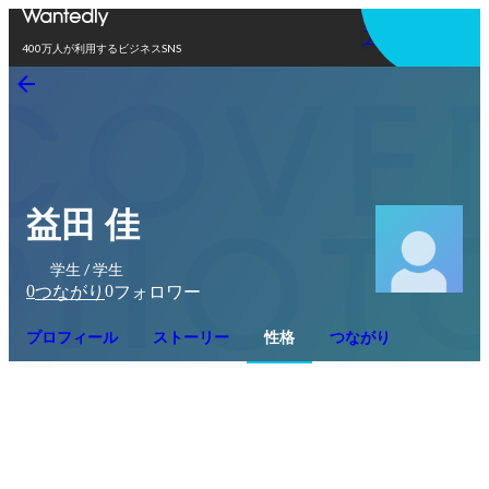
アプリを使う
400万人が利用するビジネスSNS
益田 佳
学生 / 学生
0
0
つながり
フォロワー
プロフィール
ストーリー
性格
つながり