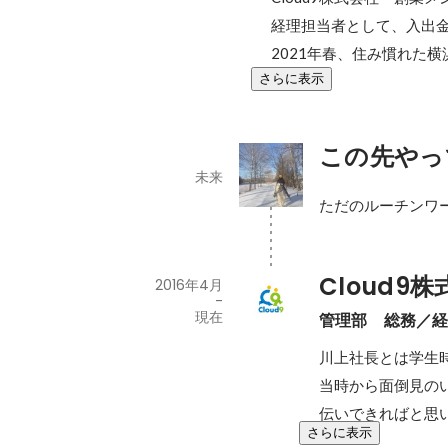
経理担当者として、入出金
2021年春、住み慣れた
さらに表示
この先やっ
未来
ただのルーチンワ
Cloud9
2016年4月
-
現在
管理部　総務／
川上社長とは学生
当時から面倒見の
伝いできればと思
さらに表示