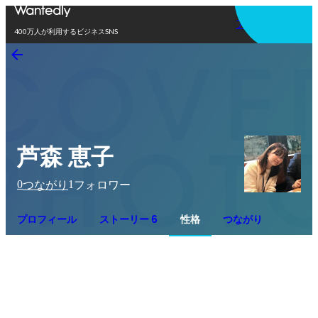
アプリを使う
400万人が利用するビジネスSNS
芦森 恵子
0
1
つながり
フォロワー
プロフィール
ストーリー 6
性格
つながり