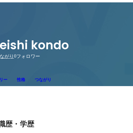
eishi kondo
0
ながり
フォロワー
リー
性格
つながり
職歴・学歴