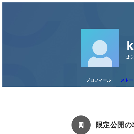
k
0
つ
プロフィール
ストー
限定公開の