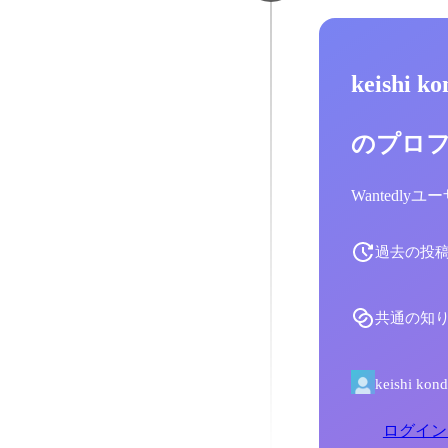
keishi 
のプロ
Wantedl
過去の投
共通の知
keishi
ログイン