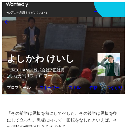
アプリを使う
400万人が利用するビジネスSNS
よしかわ けいし
ENECHANGE株式会社 / 正社員
1
1
つながり
フォロワー
プロフィール
ストーリー
スキル
性格
つながり
「その前半は黒板を前にして坐した、その後半は黒板を後
にして立った。黒板に向って一回転をなしたといえば、そ
れで私の伝記は尽きるのである。」
