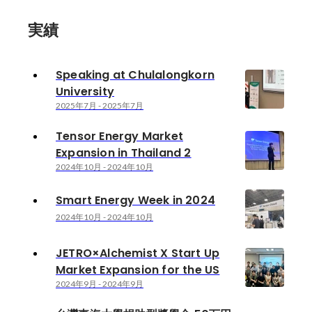
実績
Speaking at Chulalongkorn
University
2025年7月
-
2025年7月
Tensor Energy Market
Expansion in Thailand 2
2024年10月
-
2024年10月
Smart Energy Week in 2024
2024年10月
-
2024年10月
JETRO×Alchemist X Start Up
Market Expansion for the US
2024年9月
-
2024年9月