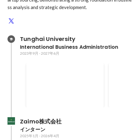
ss analysis and strategic development.
Tunghai University
International Business Administration 
2023年9月
-
2027年6月
台灣東海大學捐助型獎學金
First year'
2024年6月
-
2024年9月
2023年9月
-
20
50
万円
Zaimo株式会社
インターン
2025年1月
-
2026年4月