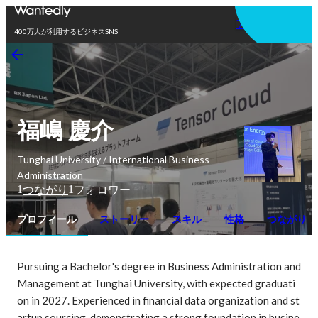
アプリを使う
400万人が利用するビジネスSNS
福嶋 慶介
Tunghai University / International Business
Administration
1
1
つながり
フォロワー
プロフィール
ストーリー
スキル
性格
つながり
Pursuing a Bachelor's degree in Business Administration and 
Management at Tunghai University, with expected graduati
on in 2027. Experienced in financial data organization and st
artup sourcing, demonstrating a strong foundation in busine