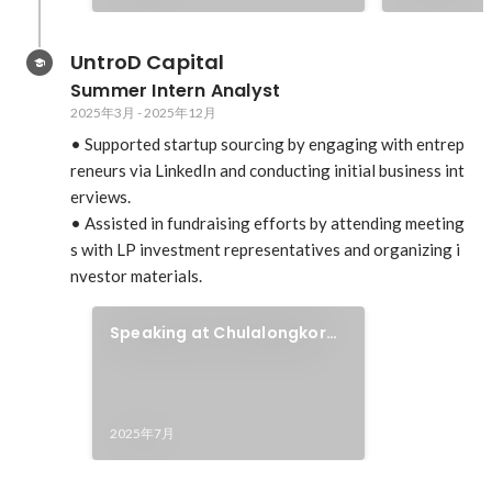
UntroD Capital
Summer Intern Analyst
2025年3月
-
2025年12月
• Supported startup sourcing by engaging with entrep
reneurs via LinkedIn and conducting initial business int
erviews.  

• Assisted in fundraising efforts by attending meeting
s with LP investment representatives and organizing i
nvestor materials.
Speaking at Chulalongkorn
University
2025年7月