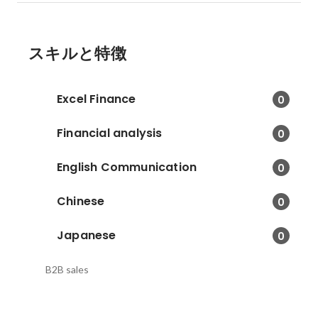
スキルと特徴
Excel Finance
0
Financial analysis
0
English Communication
0
Chinese
0
Japanese
0
B2B sales