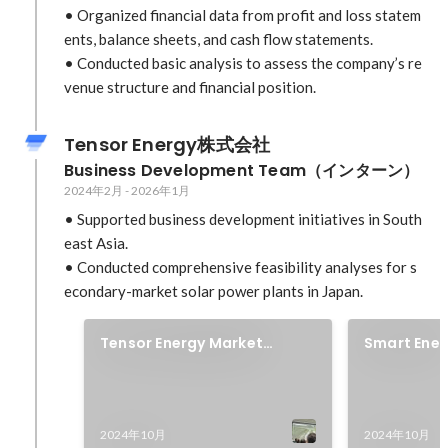
• Organized financial data from profit and loss statem
ents, balance sheets, and cash flow statements.  

• Conducted basic analysis to assess the company’s re
venue structure and financial position.
Tensor Energy株式会社
Business Development Team（インターン）
2024年2月
-
2026年1月
• Supported business development initiatives in South
east Asia.  

• Conducted comprehensive feasibility analyses for s
econdary-market solar power plants in Japan.
Tensor Energy Market
Smart Ener
Expansion in Thailand 2
2024年10月
2024年10月