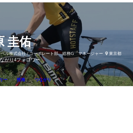
原 圭佑
コベル株式会社 / コーポレート部 総務G マネージャー
東京都
4
ながり
フォロワー
リー
性格
つながり