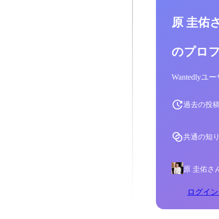
原 圭佑
のプロ
Wantedl
過去の投
共通の知
原 圭佑さ
ログイン