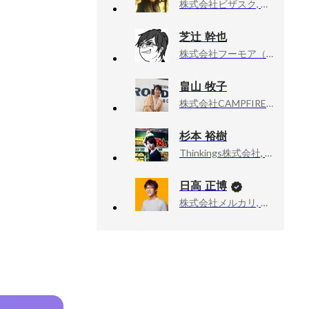
株式会社ビザスク, HRグループ
芝辻 幹也
株式会社フーモア（Whomor）, 代表取締役社長
畠山 牧子
株式会社CAMPFIRE, HRBP、人事企画、採用、人材開発、事業開発（マネジメント経験あり）
杉本 裕樹
Thinkings株式会社, 人事部
日高 正博
株式会社メルカリ, メルペイ エキスパート（Android）