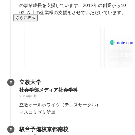
の事業成長を支援しています。2019年の創業から10
0社以上の企業様の支援をさせていただいています。
さらに表示
note創作大賞2024 入選
2024年10月
note.com
ストレング
上位の資質
た｜宮脇 啓輔
2022年5月
note
立教大学
社会学部メディア社会学科
2014年3月
立教オールホワイツ（テニスサークル）

マスコミゼミ所属
駿台予備校京都南校