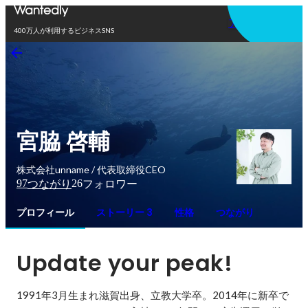
アプリを使う
400万人が利用するビジネスSNS
宮脇 啓輔
株式会社unname / 代表取締役CEO
97
26
つながり
フォロワー
プロフィール
ストーリー 3
性格
つながり
Update your peak!
1991年3月生まれ滋賀出身、立教大学卒。2014年に新卒で