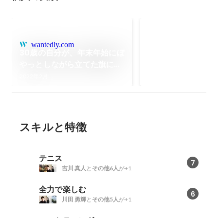
note創作大賞2024 
2024年10月
wantedly.com
30歳の自分が、年末年始にぼ
やっとしながら立てた旗につ
いて
2022年2月
スキルと特徴
テニス
7
吉川 真人
と
その他6人
が+1
全力で楽しむ
6
川田 勇輝
と
その他5人
が+1