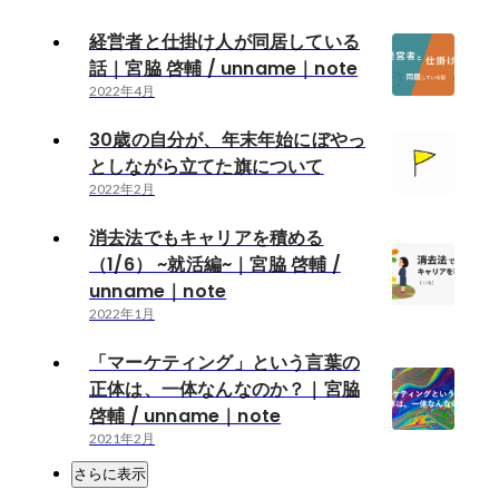
経営者と仕掛け人が同居している
話｜宮脇 啓輔 / unname｜note
2022年4月
30歳の自分が、年末年始にぼやっ
としながら立てた旗について
2022年2月
消去法でもキャリアを積める
（1/6） ~就活編~｜宮脇 啓輔 /
unname｜note
2022年1月
「マーケティング」という言葉の
正体は、一体なんなのか？｜宮脇
啓輔 / unname｜note
2021年2月
さらに表示