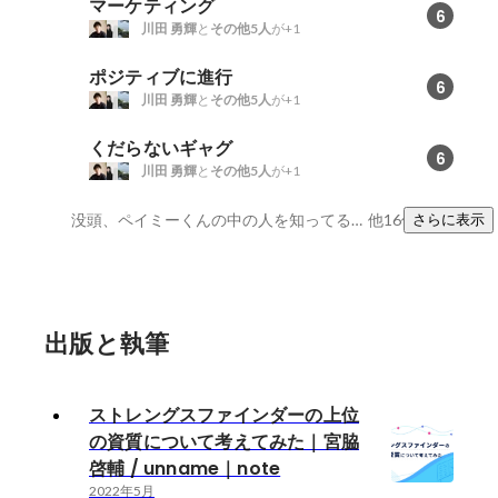
マーケティング
6
川田 勇輝
と
その他5人
が+1
ポジティブに進行
6
川田 勇輝
と
その他5人
が+1
くだらないギャグ
6
川田 勇輝
と
その他5人
が+1
没頭、ペイミーくんの中の人を知ってる、陽気
他16件
さらに表示
出版と執筆
ストレングスファインダーの上位
の資質について考えてみた｜宮脇
啓輔 / unname｜note
2022年5月