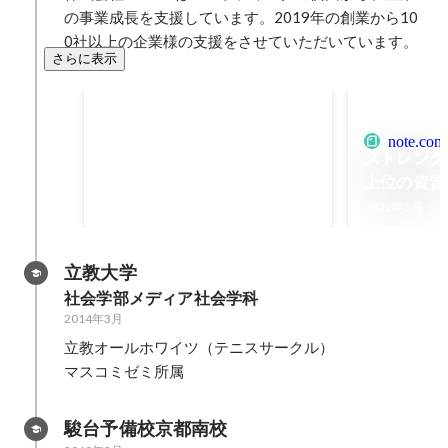
の事業成長を支援しています。2019年の創業から10
0社以上の企業様の支援をさせていただいています。
さらに表示
note創作大賞2024 入選
2024年10月
note.com
ストレング
上位の資質
た｜宮脇 啓輔
2022年5月
note
立教大学
社会学部メディア社会学科
2014年3月
立教オールホワイツ（テニスサークル）

マスコミゼミ所属
駿台予備校京都南校