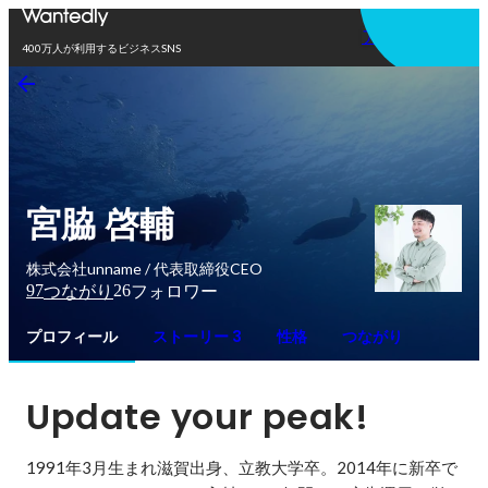
アプリを使う
400万人が利用するビジネスSNS
宮脇 啓輔
株式会社unname / 代表取締役CEO
97
26
つながり
フォロワー
プロフィール
ストーリー 3
性格
つながり
Update your peak!
1991年3月生まれ滋賀出身、立教大学卒。2014年に新卒で