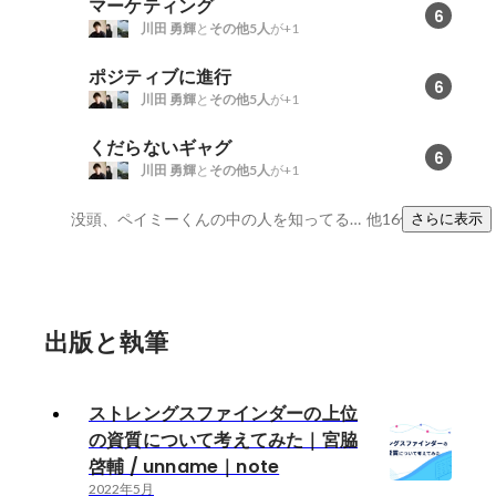
マーケティング
6
川田 勇輝
と
その他5人
が+1
ポジティブに進行
6
川田 勇輝
と
その他5人
が+1
くだらないギャグ
6
川田 勇輝
と
その他5人
が+1
没頭、ペイミーくんの中の人を知ってる、陽気
他16件
さらに表示
出版と執筆
ストレングスファインダーの上位
の資質について考えてみた｜宮脇
啓輔 / unname｜note
2022年5月