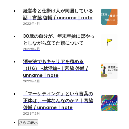
経営者と仕掛け人が同居している
話｜宮脇 啓輔 / unname｜note
2022年4月
30歳の自分が、年末年始にぼやっ
としながら立てた旗について
2022年2月
消去法でもキャリアを積める
（1/6） ~就活編~｜宮脇 啓輔 /
unname｜note
2022年1月
「マーケティング」という言葉の
正体は、一体なんなのか？｜宮脇
啓輔 / unname｜note
2021年2月
さらに表示