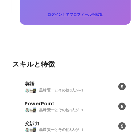
ログインしてプロフィールを閲覧
スキルと特徴
英語
9
黒﨑 賢一
と
その他8人
が+1
PowerPoint
9
黒﨑 賢一
と
その他8人
が+1
交渉力
9
黒﨑 賢一
と
その他8人
が+1