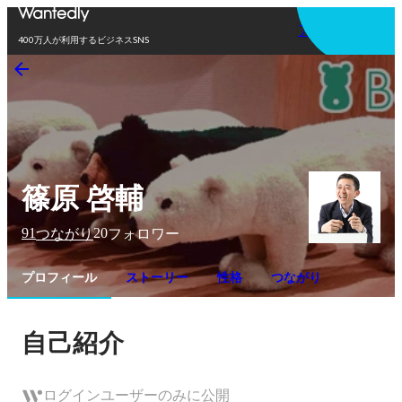
アプリを使う
400万人が利用するビジネスSNS
篠原 啓輔
91
20
つながり
フォロワー
プロフィール
ストーリー
性格
つながり
自己紹介
ログインユーザーのみに公開