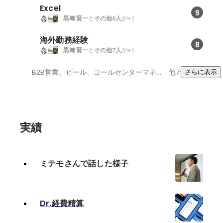
Excel
9
黒﨑 賢一
と
その他8人
が+1
海外勤務経験
8
黒﨑 賢一
と
その他7人
が+1
B2B営業、ビール、コールセンターマネジメント
他7件
さらに表示
実績
ミテモさんで話した様子
Dr.経費精算