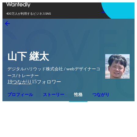
アプリを使う
400万人が利用するビジネスSNS
山下 継太
デジタルハリウッド株式会社 / webデザイナーコ
ース/トレーナー
19
15
つながり
フォロワー
プロフィール
ストーリー
性格
つながり