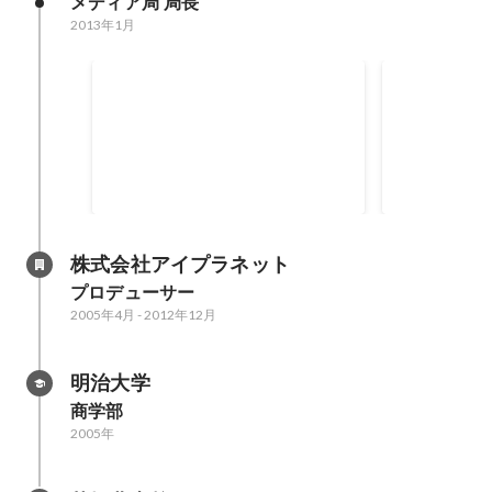
メディア局 局長
2013年1月
マイクロソフト アドバタイジン
Yahoo! J
グ パートナーズカンファレンス
「優秀成長
「Best Growth賞」
株式会社アイプラネット
プロデューサー
2005年4月
-
2012年12月
明治大学
商学部
2005年