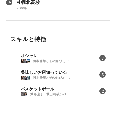
札幌北高校
2000年
スキルと特徴
オシャレ
7
岡本 静華
と
その他6人
が+1
美味しいお店知っている
5
岡本 静華
と
その他4人
が+1
バスケットボール
2
武部 直子
、
秋山 祐哉
が+1