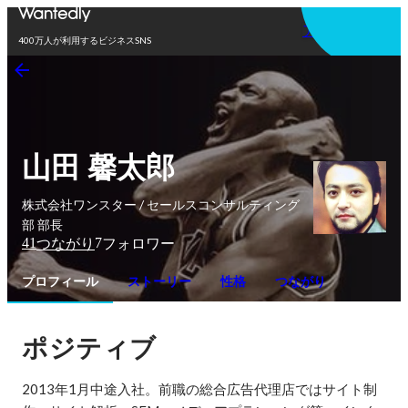
アプリを使う
400万人が利用するビジネスSNS
山田 馨太郎
株式会社ワンスター / セールスコンサルティング
部 部長
41
7
つながり
フォロワー
プロフィール
ストーリー
性格
つながり
ポジティブ
2013年1月中途入社。前職の総合広告代理店ではサイト制