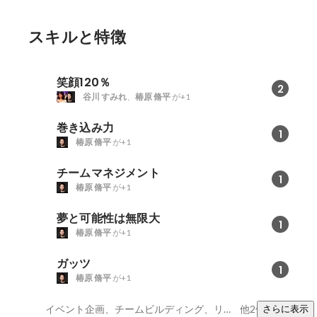
スキルと特徴
笑顔120％
2
谷川 すみれ
、
椿原 脩平
が+1
巻き込み力
1
椿原 脩平
が+1
チームマネジメント
1
椿原 脩平
が+1
夢と可能性は無限大
1
椿原 脩平
が+1
ガッツ
1
椿原 脩平
が+1
イベント企画、チームビルディング、リーダーシップ
他2件
さらに表示