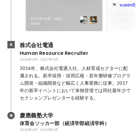
経営
wantedly
社外エンジ
「Host
2017年10月
-
2020
年9月
面白さ」に
2020年2月
た！～後半
株式会社電通
Human Resource Recruiter
2016年4月
-
2017年9月
2016年、株式会社電通入社。人材育成セクターに配
属される。新卒採用・採用広報・若年層研修プログラ
ム開発・組織開発など幅広く人事業務に従事。2017
年の新卒イベントにおいて単独登壇では同社最年少で
セクションプレゼンターを経験する。
慶應義塾大学
体育会ソッカー部（経済学部経済学科）
2012年4月
-
2016年3月