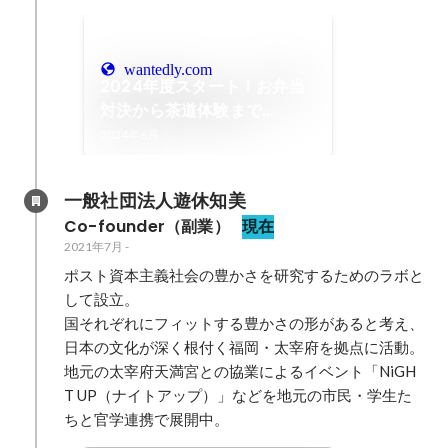
wantedly.com
2024年度スタート！お弁当
対決から茶道体験まで
WakuWaku盛りだくさんの
2024年6月
入社式！
一般社団法人遊休知美
Co-founder（副業）
現在
2021年7月
-
ポスト資本主義社会の豊かさを研究するためのラボと
して設立。

国それぞれにフィットする豊かさの形があると考え、
日本の文化が深く根付く福岡・太宰府を拠点に活動。
地元の太宰府天満宮との協業によるイベント「NiGH
T UP（ナイトアップ）」などを地元の市民・学生た
ちと官学連携で展開中。