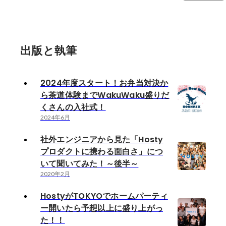
出版と執筆
2024年度スタート！お弁当対決か
ら茶道体験までWakuWaku盛りだ
くさんの入社式！
2024年6月
社外エンジニアから見た「Hosty
プロダクトに携わる面白さ」につ
いて聞いてみた！～後半～
2020年2月
HostyがTOKYOでホームパーティ
ー開いたら予想以上に盛り上がっ
た！！