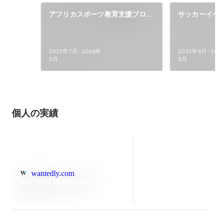
アフリカスポーツ教育支援プロジ
サッカーイ
ェクト
動員1万人を
2015年7月
-
2016年
2015年4月
-
20
3月
8月
個人の実績
wantedly.com
Nothing is written.
2019年7月