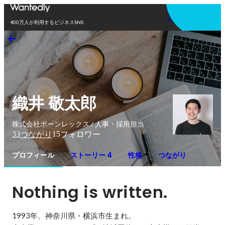
アプリを使う
400万人が利用するビジネスSNS
織井 敬太郎
株式会社ボーンレックス / 人事・採用担当
33
15
つながり
フォロワー
プロフィール
ストーリー 4
性格
つながり
Nothing is written.
1993年、神奈川県・横浜市生まれ。
