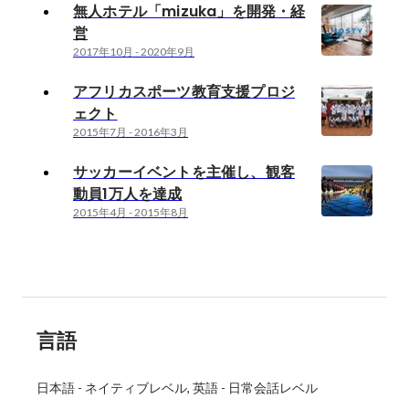
無人ホテル「mizuka」を開発・経
営
2017年10月
-
2020年9月
アフリカスポーツ教育支援プロジ
ェクト
2015年7月
-
2016年3月
サッカーイベントを主催し、観客
動員1万人を達成
2015年4月
-
2015年8月
言語
日本語
-
ネイティブレベル
英語
-
日常会話レベル