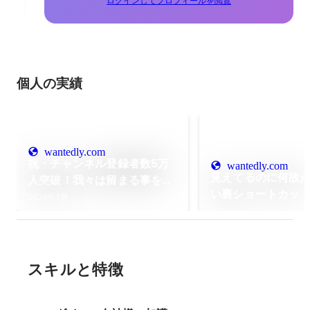
ログインしてプロフィールを閲覧
個人の実績
wantedly.com
祝・チャンネル登録者数5万
wantedly.com
見えてるのに何故
人突破！我々は留まる事を知
い裏ショートカッ
らないッ！！
2024年3月
なたは知ってる？
スキルと特徴