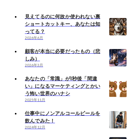
見えてるのに何故か使われない裏
ショートカットキー、あなたは知
ってる？
2026年6月
顧客が本当に必要だったもの（悲
しみ）
2026年3月
あなたの「常識」が1秒後「間違
い」になるマーケティングとかい
う怖い世界のハナシ
2025年11月
仕事中にノンアルコールビールを
飲んでみた！
2024年12月