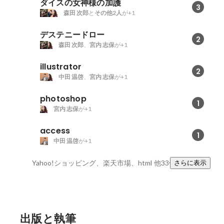
ダイスの女神様の加護
3
森田 次郎
と
その他2人
が+1
デステニードロー
2
森田 次郎
、
宮内 志保
が+1
illustrator
2
中田 温啓
、
宮内 志保
が+1
photoshop
1
宮内 志保
が+1
access
1
中田 温啓
が+1
Yahoo!ショッピング、楽天市場、html
他33件
さらに表示
出版と執筆