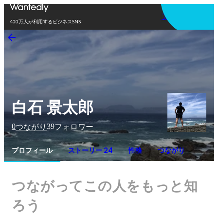
アプリを使う
400万人が利用するビジネスSNS
白石 景太郎
0
39
つながり
フォロワー
プロフィール
ストーリー 24
性格
つながり
つながってこの人をもっと知
ろう