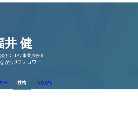
福井 健
会社CLIP / 事業責任者
0
ながり
フォロワー
リー
性格
つながり