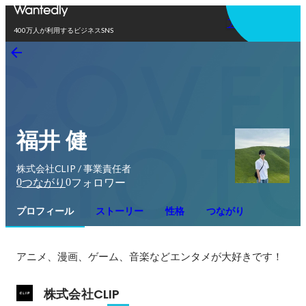
アプリを使う
400万人が利用するビジネスSNS
福井 健
株式会社CLIP / 事業責任者
0
0
つながり
フォロワー
プロフィール
ストーリー
性格
つながり
アニメ、漫画、ゲーム、音楽などエンタメが大好きです！
株式会社CLIP