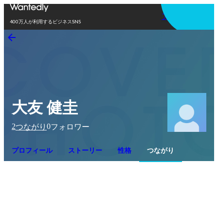
アプリを使う
400万人が利用するビジネスSNS
大友 健圭
2
0
つながり
フォロワー
プロフィール
ストーリー
性格
つながり