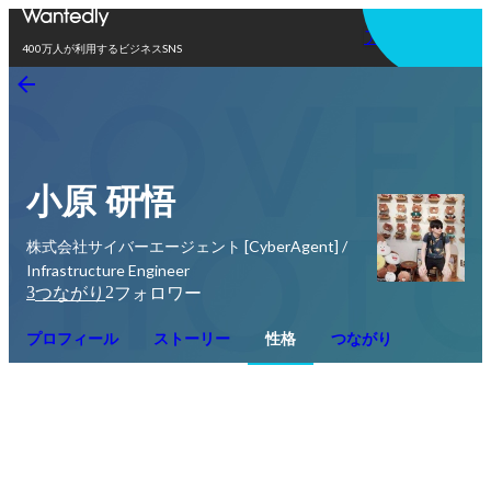
アプリを使う
400万人が利用するビジネスSNS
小原 研悟
株式会社サイバーエージェント [CyberAgent] /
Infrastructure Engineer
3
2
つながり
フォロワー
プロフィール
ストーリー
性格
つながり