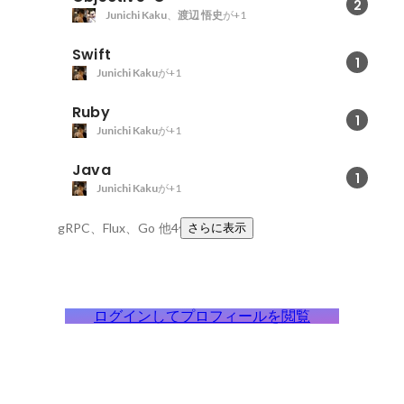
2
Junichi Kaku
、
渡辺 悟史
が+1
Swift
1
Junichi Kaku
が+1
Ruby
1
Junichi Kaku
が+1
Java
1
Junichi Kaku
が+1
gRPC、Flux、Go
他4件
さらに表示
ログインしてプロフィールを閲覧