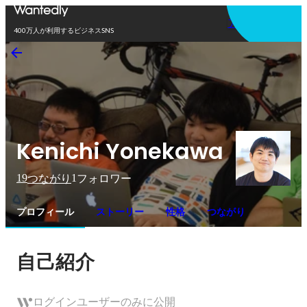
アプリを使う
400万人が利用するビジネスSNS
Kenichi Yonekawa
19
1
つながり
フォロワー
プロフィール
ストーリー
性格
つながり
自己紹介
ログインユーザーのみに公開