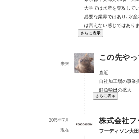
大学では水産を専攻してい
必要な業界ではあり､水産
は言えない感じではあり
さらに表示
この先やっ
未来
直近

自社加工場の事業拡
鮮魚輸出の拡大
さらに表示
株式会社フ
2015年7月
-
現在
フーディソン大