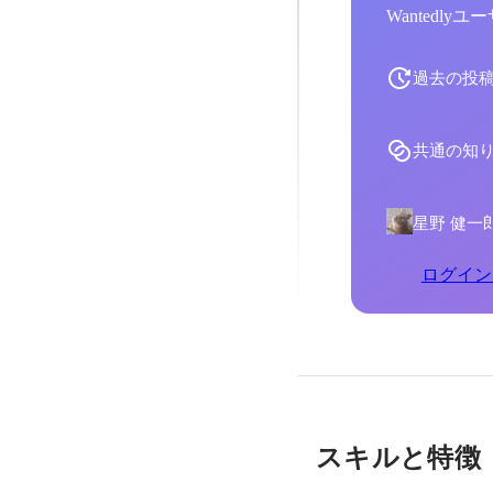
Wantedl
過去の投
共通の知
星野 健一
ログイン
スキルと特徴