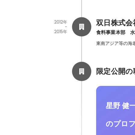
双日株式会
2012年
-
2015年
食料事業本部　
東南アジア等の海
限定公開の
星野 健
のプロ