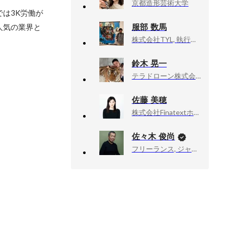
京都造形芸術大学
は3K労働が
服部 数馬
人気の業界と
株式会社TYL, 執行役員 管理本部 管理領域
鈴木 晃一
テラドローン株式会社, 運航管理開発部長
佐藤 美穂
株式会社Finatextホールディングス, HR
佐々木 俊尚
フリーランス, ジャーナリスト・作家