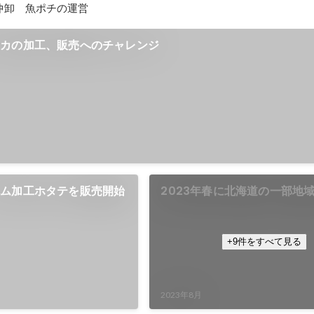
仲卸　魚ポチの運営
イカの加工、販売へのチャレンジ
ナム加工ホタテを販売開始
2023年春に北海道の一部地
生した『オオズワイガニ』を
り」にして人気商品へ
+9件をすべて見る
2023年8月