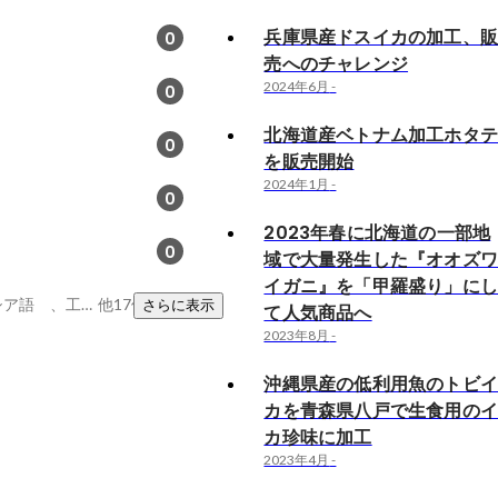
兵庫県産ドスイカの加工、
0
売へのチャレンジ
2024年6月
-
0
北海道産ベトナム加工ホタ
0
を販売開始
2024年1月
-
0
2023年春に北海道の一部地
0
域で大量発生した『オオズ
イガニ』を「甲羅盛り」に
工程管理、インドネシア語 、工場立ち上げ
他17件
さらに表示
て人気商品へ
2023年8月
-
沖縄県産の低利用魚のトビ
カを青森県八戸で生食用の
カ珍味に加工
2023年4月
-