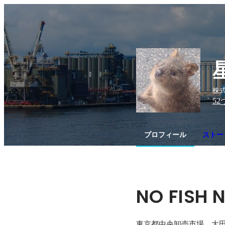
株式
52
プロフィール
ストー
NO FISH N
東京都中央卸売市場　大田