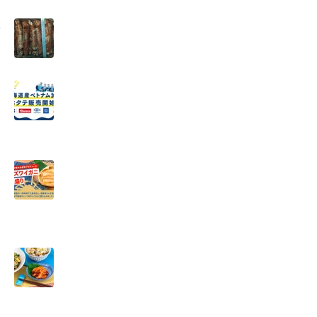
販
テ
ワ
し
イ
イ