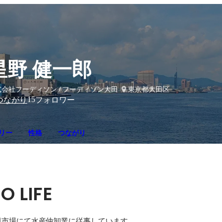
星野 健一郎
会社フーディソン / フーディソン大田
東京都大田区
15
つながり
フォロワー
リー
性格
つながり
O LIFE
市場にて水産仲卸業に従事しています。
