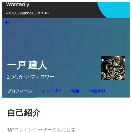
アプリを使う
400万人が利用するビジネスSNS
一戸 建人
7
6
つながり
フォロワー
プロフィール
ストーリー
性格
つながり
自己紹介
ログインユーザーのみに公開