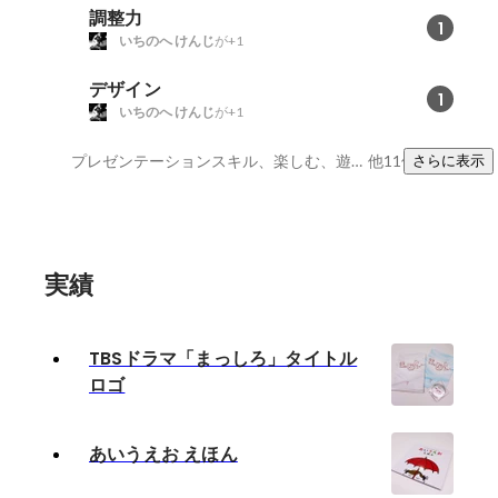
調整力
1
いちのへ けんじ
が+1
デザイン
1
いちのへ けんじ
が+1
プレゼンテーションスキル、楽しむ、遊び心
他11件
さらに表示
実績
TBSドラマ「まっしろ」タイトル
ロゴ
あいうえお えほん