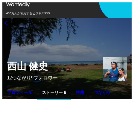
アプリを使う
400万人が利用するビジネスSNS
西山 健史
12
9
つながり
フォロワー
プロフィール
ストーリー 8
性格
つながり