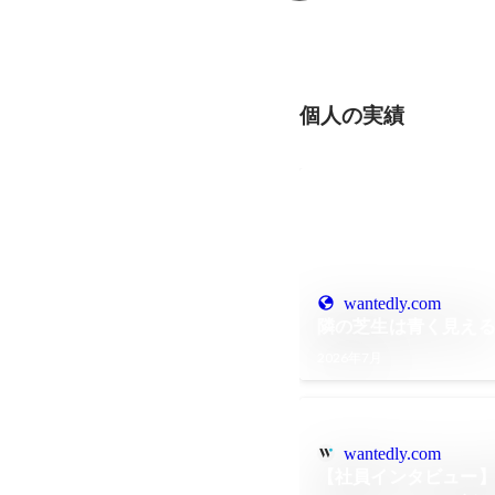
個人の実績
wantedly.com
隣の芝生は青く見え
2026年7月
wantedly.com
【社員インタビュー