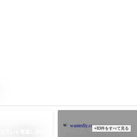
る
wantedly.com
+83件をすべて見る
】お互いを尊重し合い
すべてはエンジニアのために。