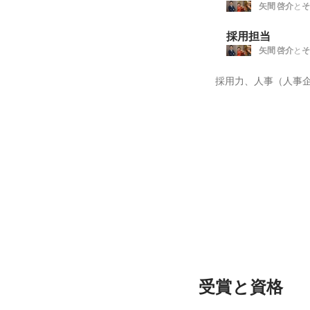
矢間 啓介
と
そ
採用担当
矢間 啓介
と
そ
受賞と資格