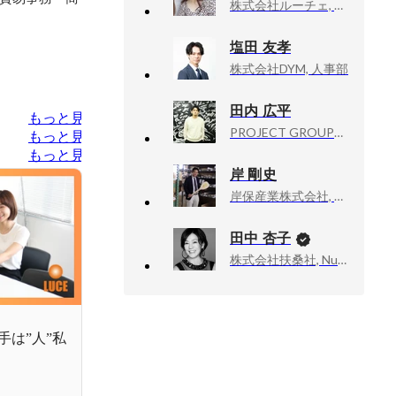
株式会社ルーチェ, インサイドセールス
塩田 友孝
株式会社DYM, 人事部
田内 広平
もっと見る
PROJECT GROUP株式会社, 代表取締役CEO
もっと見る
もっと見る
岸 剛史
岸保産業株式会社, 代表取締役
田中 杏子
株式会社扶桑社, Numéro TOKYO編集長
は”人”私