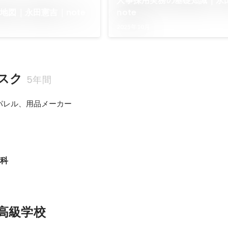
人事採用実務の基礎知識｜永
地図｜永田憲吉｜note
note
2025年10月
スク
5年間
パレル、用品メーカー
文科
高級学校