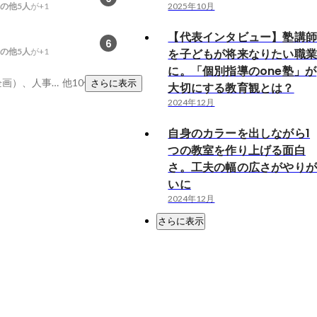
の他5人
が+1
2025年10月
【代表インタビュー】塾講
6
の他5人
が+1
を子どもが将来なりたい職
に。「個別指導のone塾」が
採用力、人事（人事企画）、人事システム
他10件
さらに表示
大切にする教育観とは？
2024年12月
自身のカラーを出しながら1
つの教室を作り上げる面白
さ。工夫の幅の広さがやり
いに
2024年12月
さらに表示