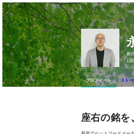
株
190
プロフィール
ストー
座右の銘を
新卒でペットフードメー