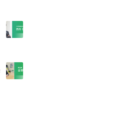
師
業
が