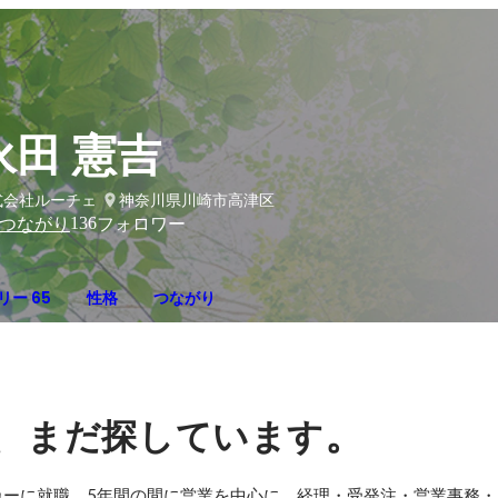
永田 憲吉
式会社ルーチェ
神奈川県川崎市高津区
136
つながり
フォロワー
リー 65
性格
つながり
、
。
まだ探しています
カーに就職。5年間の間に営業を中心に、経理・受発注・営業事務・