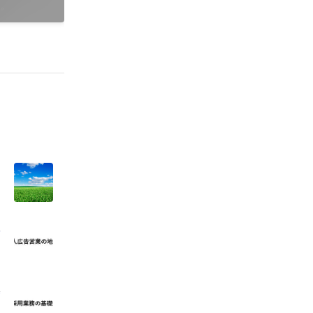
は。
憲
永