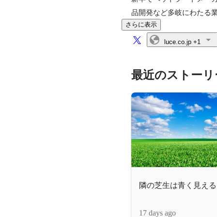
品開発など多岐にわたる
さらに表示
luce.co.jp
+1
最近のストーリ
隣の芝生は青く見える
17 days ago