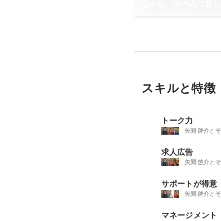
ながら、チームで新
ける場所
スキルと特徴
トーク力
矢間 啓介
と
そ
求人広告
矢間 啓介
と
そ
サポートが得意
矢間 啓介
と
そ
マネージメント