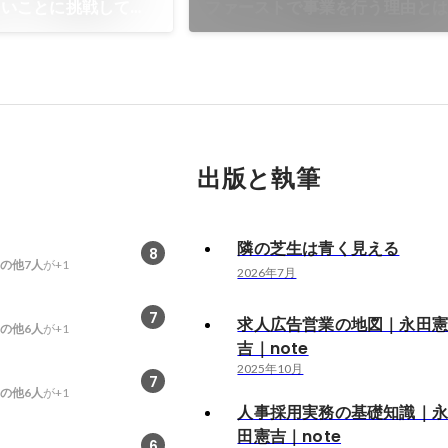
しいことに挑戦してい
ファーストで事業を行う理由と
出版と執筆
隣の芝生は青く見える
8
の他7人
が+1
2026年7月
7
求人広告営業の地図｜永田
の他6人
が+1
吉｜note
2025年10月
7
の他6人
が+1
人事採用実務の基礎知識｜
田憲吉｜note
6