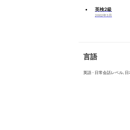
英検2級
2002年3月
言語
英語
-
日常会話レベル
日