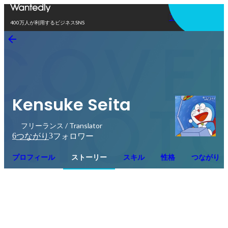
アプリを使う
400万人が利用するビジネスSNS
Kensuke Seita
フリーランス / Translator
6
3
つながり
フォロワー
プロフィール
ストーリー
スキル
性格
つながり