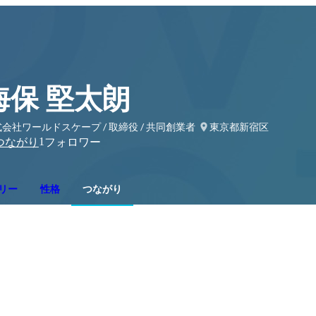
海保 堅太朗
会社ワールドスケープ / 取締役 / 共同創業者
東京都新宿区
1
つながり
フォロワー
リー
性格
つながり