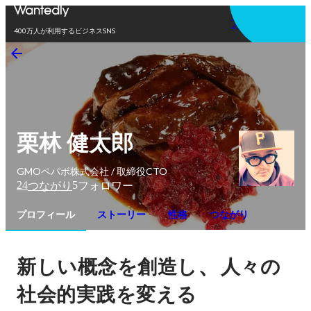
アプリを使う
400万人が利用するビジネスSNS
栗林 健太郎
GMOペパボ株式会社 / 取締役CTO
24
5
つながり
フォロワー
プロフィール
ストーリー
性格
つながり
、
新しい概念を創造し
人々の
社会的実践を変える