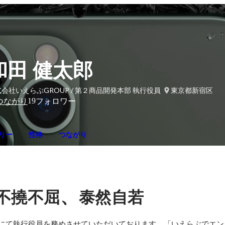
和田 健太郎
会社いえらぶGROUP / 第２商品開発本部 執行役員
東京都新宿区
19
つながり
フォロワー
リー
性格
つながり
、
不撓不屈
泰然自若
Pにて執行役員を務めさせていただいております。「いえらぶでエ