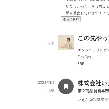
いてよかった」そう思え
間を募集しています！よ
さらに表示
この先やっ
未来
エンジニアリングマ
DevOps

SRE
株式会社い
2024年1月
-
現在
第２商品開発本部
いえらぶCLOU