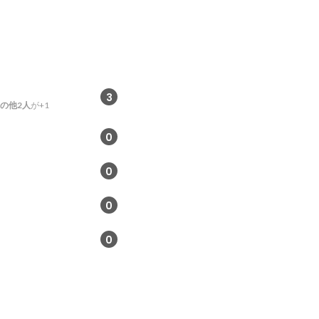
3
の他2人
が+1
0
0
0
0