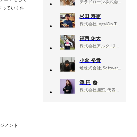
テラドローン株式会社, 運航管理開発部長
作っていく仲
杉田 寿憲
株式会社LegalOn Technologies, Staff Software Engineer / Platform engineering tech lead
福西 佑太
株式会社アルク, 取締役 CTO
小倉 裕貴
燈株式会社, Software Engineer
澤 円
株式会社圓窓, 代表取締役
ネジメント