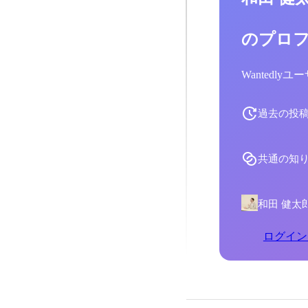
のプロ
Wantedl
過去の投
共通の知
和田 健太
ログイン