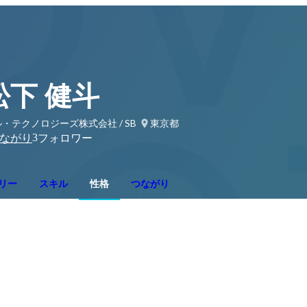
松下 健斗
・テクノロジーズ株式会社 / SB
東京都
3
ながり
フォロワー
リー
スキル
性格
つながり