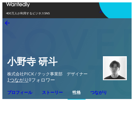
アプリを使う
400万人が利用するビジネスSNS
小野寺 研斗
株式会社PICK / テック事業部 デザイナー
1
0
つながり
フォロワー
プロフィール
ストーリー
性格
つながり