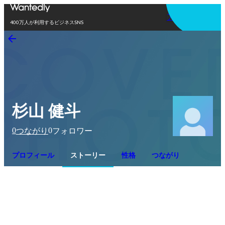
アプリを使う
400万人が利用するビジネスSNS
杉山 健斗
0
0
つながり
フォロワー
プロフィール
ストーリー
性格
つながり