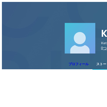
K
Ket
0
つ
プロフィール
ストー