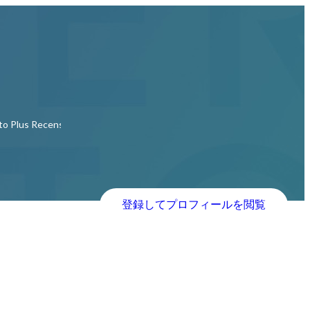
to Plus Recensioner: Fakta som ingen kommer att berätta om detta!
登録してプロフィールを閲覧