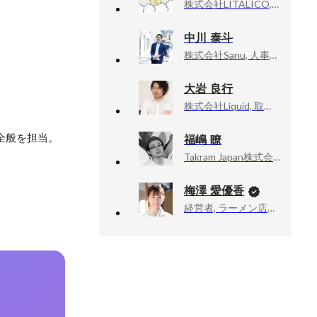
株式会社LITALICO, Senior Executive officer
中川 泰斗
株式会社Sanu, 人事総務本部長
大岩 良行
株式会社Liquid, 取締役 CTO
全般を担当。
福嶋 瞭
Takram Japan株式会社, アドバイザー
梅澤 愛優香
経営者, ラーメン店店主