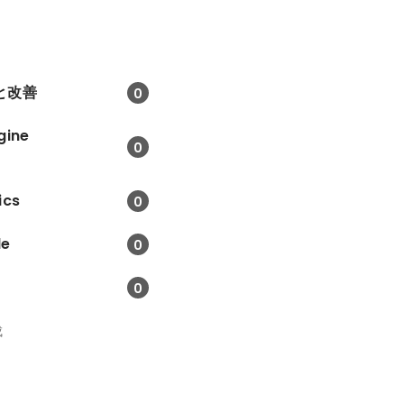
と改善
0
gine
0
ics
0
le
0
0
成