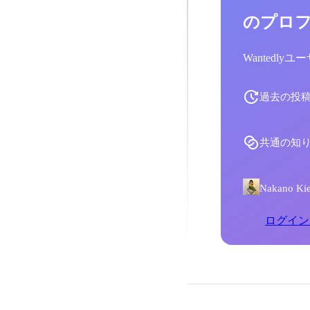
のプロ
Wantedl
過去の投
共通の知
Nakano
ログイン