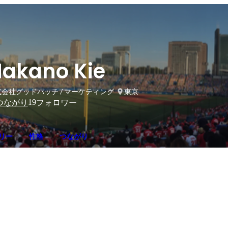
akano Kie
会社グッドパッチ / マーケティング
東京
19
つながり
フォロワー
リー
性格
つながり