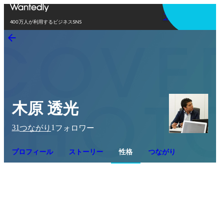
アプリを使う
400万人が利用するビジネスSNS
木原 透光
31
1
つながり
フォロワー
プロフィール
ストーリー
性格
つながり