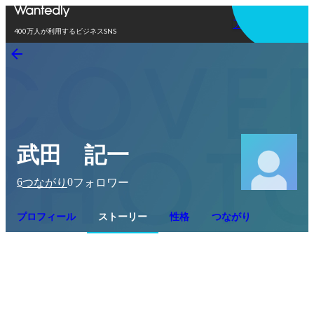
アプリを使う
400万人が利用するビジネスSNS
武田 記一
6
0
つながり
フォロワー
プロフィール
ストーリー
性格
つながり