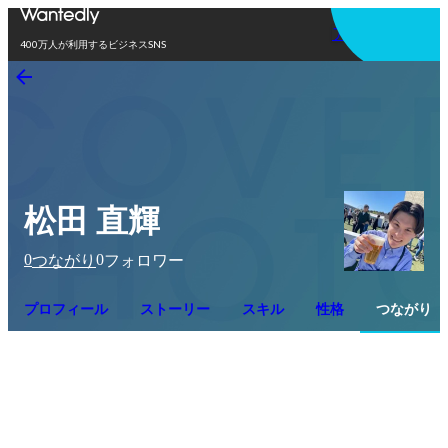
アプリを使う
400万人が利用するビジネスSNS
松田 直輝
0
0
つながり
フォロワー
プロフィール
ストーリー
スキル
性格
つながり