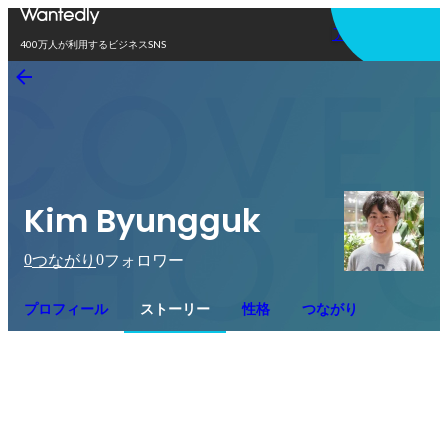
アプリを使う
400万人が利用するビジネスSNS
Kim Byungguk
0
0
つながり
フォロワー
プロフィール
ストーリー
性格
つながり