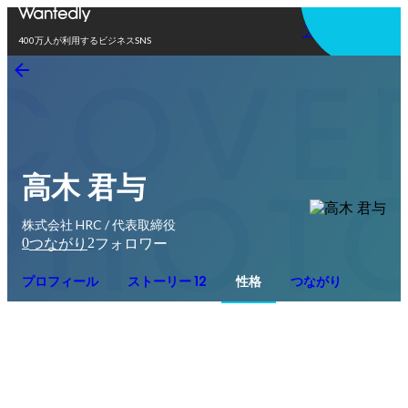
アプリを使う
400万人が利用するビジネスSNS
高木 君与
株式会社 HRC / 代表取締役
0
2
つながり
フォロワー
プロフィール
ストーリー 12
性格
つながり