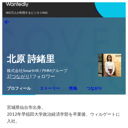
アプリを使う
400万人が利用するビジネスSNS
北原 詩緒里
株式会社SmartHR / PMMグループ
37
1
つながり
フォロワー
プロフィール
ストーリー
性格
つながり
宮城県仙台市出身。

2012年早稲田大学政治経済学部を卒業後、ウィルゲートに
入社。
