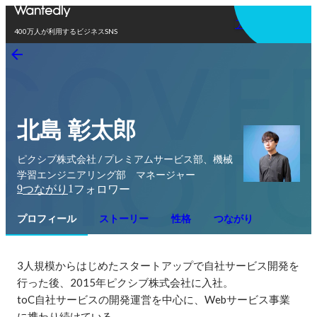
アプリを使う
400万人が利用するビジネスSNS
北島 彰太郎
ピクシブ株式会社 / プレミアムサービス部、機械
学習エンジニアリング部 マネージャー
9
1
つながり
フォロワー
プロフィール
ストーリー
性格
つながり
3人規模からはじめたスタートアップで自社サービス開発を
行った後、2015年ピクシブ株式会社に入社。

toC自社サービスの開発運営を中心に、Webサービス事業
に携わり続けている。