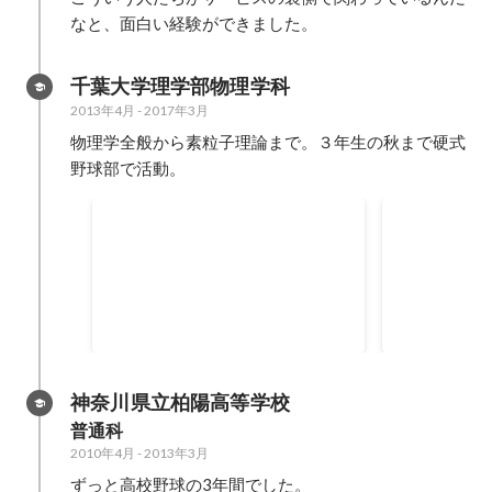
という思いを
なと、面白い経験ができました。
た。
千葉大学理学部物理学科
2013年4月
-
2017年3月
物理学全般から素粒子理論まで。３年生の秋まで硬式
野球部で活動。
教育実習
カナダ短期
高校理科の教職課程として、母校
学部が半額出
で教育実習を行いました。 「教え
とで、1ヶ月
る」ということの面白さや難しさ
（ほぼ）単身
2016年11月
2014年7月
-
20
を実感した２週間でしたが、とて
ルー大学へ。
も自分にとって学びが大きかった
はなく自分の
です。 物理学の面白さが少しでも
て、様々な文
神奈川県立柏陽高等学校
伝わって入ればいいなと思いま
事さを学ぶ。
普通科
す。
2010年4月
-
2013年3月
ずっと高校野球の3年間でした。
