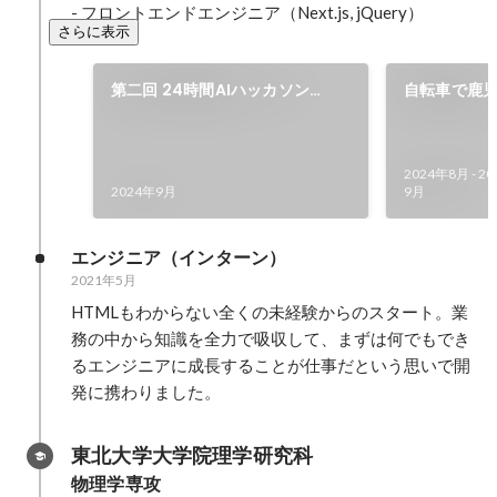
- フロントエンドエンジニア（Next.js, jQuery）
さらに表示
第二回 24時間AIハッカソン
自転車で鹿児島
2024（東京）
帰宅の旅（
2024年8月
-
20
2024年9月
9月
エンジニア（インターン）
2021年5月
HTMLもわからない全くの未経験からのスタート。業
務の中から知識を全力で吸収して、まずは何でもでき
るエンジニアに成長することが仕事だという思いで開
発に携わりました。
東北大学大学院理学研究科
物理学専攻