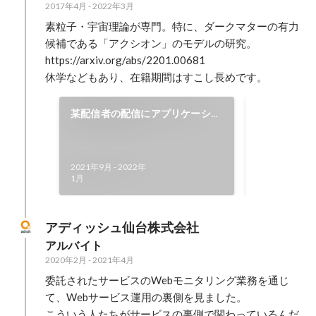
2017年4月
-
2022年3月
素粒子・宇宙理論が専門。特に、ダークマターの有力
候補である「アクシオン」のモデルの研究。

https://arxiv.org/abs/2201.00681

休学などもあり、在籍期間はすこし長めです。
チームでの
某配信者の配信にアプリケーショ
ン提供
モバイルアプ
するために、Re
2021年9月
-
2022年
て開発を行い
2021年8月
-
20
1月
動画制作をや
協力いただき
で書いてなん
アディッシュ仙台株式会社
ものを完成さ
アルバイト
ができました。 正直ゲーム
2020年2月
-
2021年4月
クオリティは
のでしたが、
委託されたサービスのWebモニタリング業務を通じ
いただき、ア
て、Webサービス運用の裏側を見ました。

リティで実現
こういう人たちがサービスの裏側で関わっているんだ