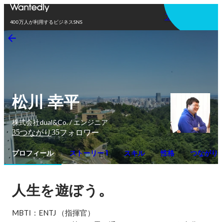
アプリを使う
400万人が利用するビジネスSNS
松川 幸平
株式会社dual&Co. / エンジニア
35
35
つながり
フォロワー
プロフィール
ストーリー 1
スキル
性格
つながり
。
人生を遊ぼう
MBTI：ENTJ （指揮官）
