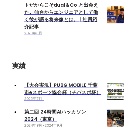
トだからこそdual＆Co.と出会え
た。仙台からエンジニアとして働
く彼が語る将来像とは。 | 社員紹
介記事
2023年3月
実績
【大会実況】PUBG MOBILE 千葉
市eスポーツ協会杯（チバスポ杯）
2025年7月
-
第二回 24時間AIハッカソン
2024（東京）
2024年9月
-
2024年9月