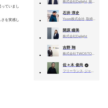
株式会社Delight, 統括部長
思っていまし
石井 淳史
Yoom株式会社, 取締役CTO、COO
しさを実感し
開原 瞳美
株式会社Delight
吉野 翔
株式会社TWOSTONE&Sons, 執行役員
佐々木 俊尚
フリーランス, ジャーナリスト・作家