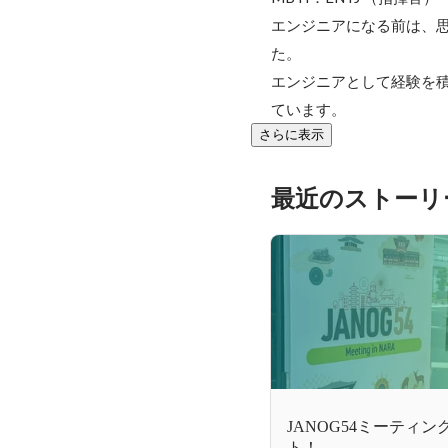
エンジニアになる前は、
た。

エンジニアとして経験を
ています。
さらに表示
最近のストーリ
JANOG54ミーティング
ト！