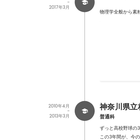
-
2017年3月
物理学全般から素
教育実習
高校理科の教職課
行いました。 「
や難しさを実感し
分にとって学びが
2016年11月
面白さが少しでも
ます。
神奈川県立
2010年4月
-
2013年3月
普通科
ずっと高校野球の3
この3年間が、今