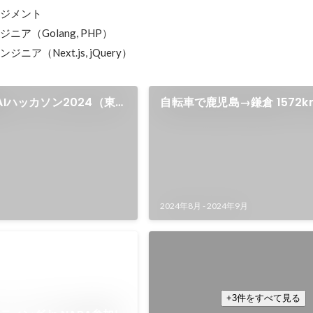
ジメント

ア（Golang, PHP）

ニア（Next.js, jQuery）
AIハッカソン2024（東
自転車で鹿児島→鎌倉 1572k
旅（ワーケーション）
2024年8月
-
2024年9月
PUBG MOBILE 企業スクリム
社内にeスポーツ部（非公認）を
PUBG MOBILE で活動開始。 大
+3件をすべて見る
などに随時参加中。