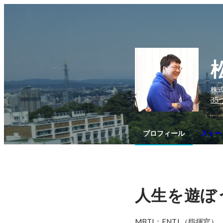
株式
35
プロフィール
ストーリ
人生を遊ぼ
MBTI：ENTJ （指揮官）
