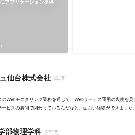
信にアプリケーション提供
チームでのアプリ制作
モバイルアプリケーションを
に、React Nativeを用いて
た。 デザインや動画制作をや
人数名に協力いただきつつ、
2021年8月
-
2021年11月
で書いてなんとか遊んでもら
1月
成させる体験をすることがで
正直ゲーム自体のクオリティ
くないものでしたが、アイデ
いただき、アイディアを高い
ュ仙台株式会社
1年間
実現できる技術を磨こうとい
刻んだ経験でした。
のWebモニタリング業務を通じて、Webサービス運用の裏側を見ま
サービスの裏側で関わっているんだなと、面白い経験ができました
学部物理学科
4年間