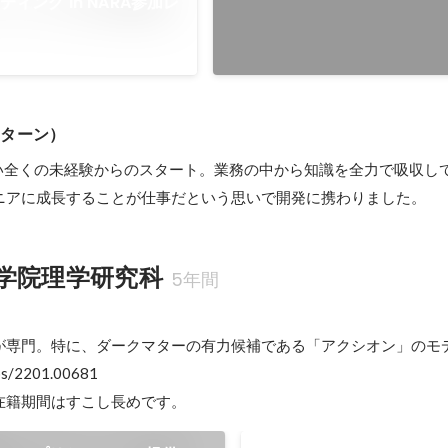
ティング in NARA参加レ
2024年2月
ンターン）
ない全くの未経験からのスタート。業務の中から知識を全力で吸収し
ニアに成長することが仕事だという思いで開発に携わりました。
学院理学研究科
5年間
が専門。特に、ダークマターの有力候補である「アクシオン」のモデ
abs/2201.00681

在籍期間はすこし長めです。