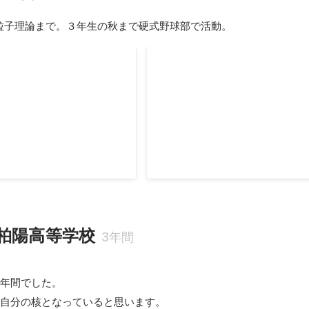
粒子理論まで。３年生の秋まで硬式野球部で活動。
カナダ短期留学
程として、母校で教育実習を
学部が半額出してくれるというこ
教える」ということの面白さ
の語学研修として（ほぼ）単身カ
た２週間でしたが、とても自
タールー大学へ。メディアを通し
大きかったです。 物理学の
分の目で色々な人を見て、様々な
2014年7月
-
2014年8月
伝わって入ればいいなと思い
ことの大事さを学ぶ。
柏陽高等学校
3年間
年間でした。

の自分の核となっていると思います。