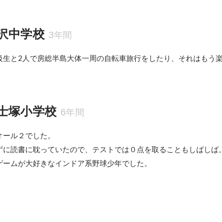
沢中学校
3年間
級生と2人で房総半島大体一周の自転車旅行をしたり、それはもう
士塚小学校
6年間
ール２でした。

ずに読書に耽っていたので、テストでは０点を取ることもしばしば。
ゲームが大好きなインドア系野球少年でした。