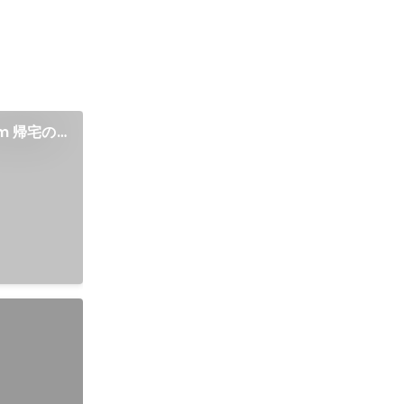
m 帰宅の
参加
立ち上げ、
会や企業交流