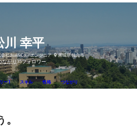
松川 幸平
会社dual&Co. / エンジニア
宮城県 仙台市
35
つながり
フォロワー
ー 1
スキル
性格
つながり
。
う